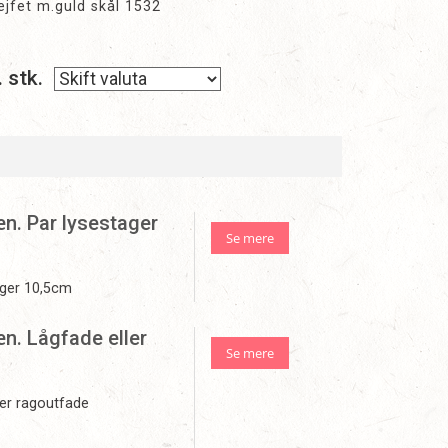
fet m.guld skål 1532
. stk.
n. Par lysestager
Se mere
ager 10,5cm
n. Lågfade eller
Se mere
ler ragoutfade