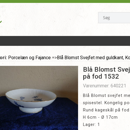
ori:
Porcelæn og Fajance
=>
Blå Blomst Svejfet med guldkant, K
Blå Blomst Svej
på fod 1532
Varenummer: 640221
Blå Blomst svejfet m
spisestel. Kongelig p
Rund kageskål på fod n
H 6cm - Ø 17cm
Lager: 1