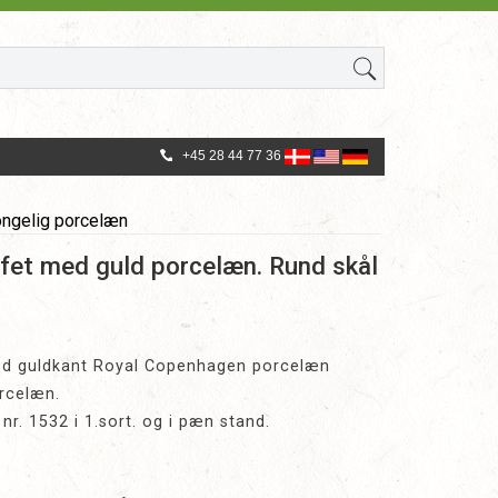
+45 28 44 77 36
ongelig porcelæn
fet med guld porcelæn. Rund skål
ed guldkant Royal Copenhagen porcelæn
orcelæn.
r. 1532 i 1.sort. og i pæn stand.