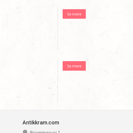
Se mere
Se mere
Antikkram.com
Bregningevej 1,