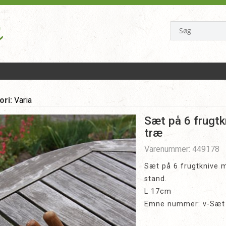
ori:
Varia
Sæt på 6 frugtk
træ
Varenummer: 449178
Sæt på 6 frugtknive m
stand.
L 17cm
Emne nummer: v-Sæt p