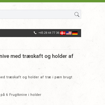
+45 28 44 77 36
nive med træskaft og holder af
ed træskaft og holder af træ i pæn brugt
å 6 Frugtknive i holder